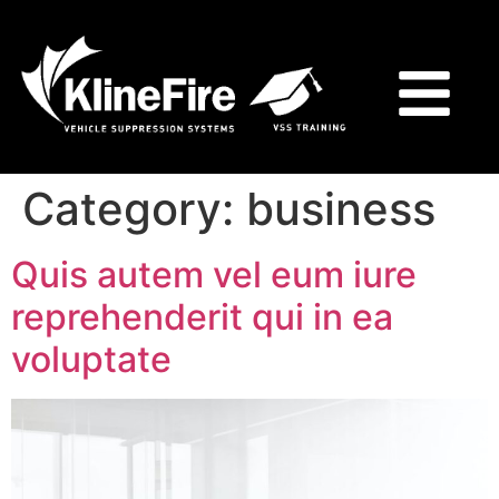
Category:
business
Quis autem vel eum iure
reprehenderit qui in ea
voluptate