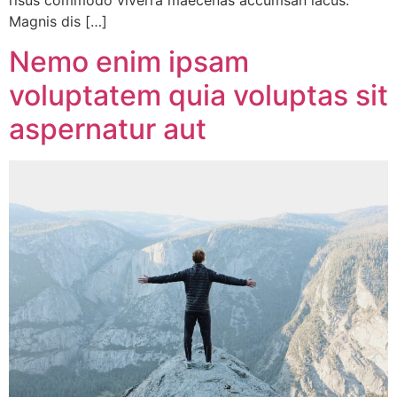
risus commodo viverra maecenas accumsan lacus.
Magnis dis […]
Nemo enim ipsam
voluptatem quia voluptas sit
aspernatur aut